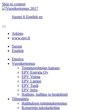
Skip to content
Suomi
fi
English
en
Arkisto
www.epv.fi
Suomi
English
Etusivu
Vuosikertomus
Toimitusjohtajan katsaus
EPV Energia Oy
EPV Voima
EPV Lämpö
EPV Tuuli
EPV Infra
Hallinto, hallitus ja henkilöstö
Tilinpäätös
Hallituksen toimintakertomus
Konsernin tuloslaskelma