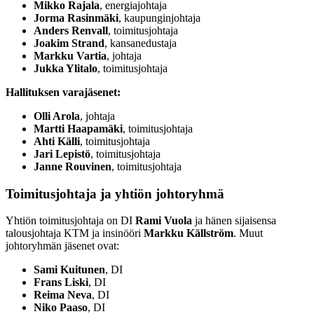
Mikko Rajala
, energiajohtaja
Jorma Rasinmäki
, kaupunginjohtaja
Anders Renvall
, toimitusjohtaja
Joakim Strand
, kansanedustaja
Markku Vartia
, johtaja
Jukka Ylitalo
, toimitusjohtaja
Hallituksen varajäsenet:
Olli Arola
, johtaja
Martti Haapamäki
, toimitusjohtaja
Ahti Källi
, toimitusjohtaja
Jari Lepistö
, toimitusjohtaja
Janne Rouvinen
, toimitusjohtaja
Toimitusjohtaja ja yhtiön johtoryhmä
Yhtiön toimitusjohtaja on DI
Rami Vuola
ja hänen sijaisensa
talousjohtaja KTM ja insinööri
Markku Källström
. Muut
johtoryhmän jäsenet ovat:
Sami Kuitunen
, DI
Frans Liski
, DI
Reima Neva
, DI
Niko Paaso
, DI