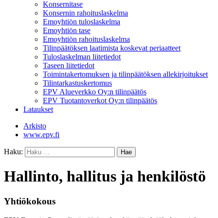
Konsernitase
Konsernin rahoituslaskelma
Emoyhtiön tuloslaskelma
Emoyhtiön tase
Emoyhtiön rahoituslaskelma
Tilinpäätöksen laatimista koskevat periaatteet
Tuloslaskelman liitetiedot
Taseen liitetiedot
Toimintakertomuksen ja tilinpäätöksen allekirjoitukset
Tilintarkastuskertomus
EPV Alueverkko Oy:n tilinpäätös
EPV Tuotantoverkot Oy:n tilinpäätös
Lataukset
Arkisto
www.epv.fi
Haku:
Hallinto, hallitus ja henkilöstö
Yhtiökokous