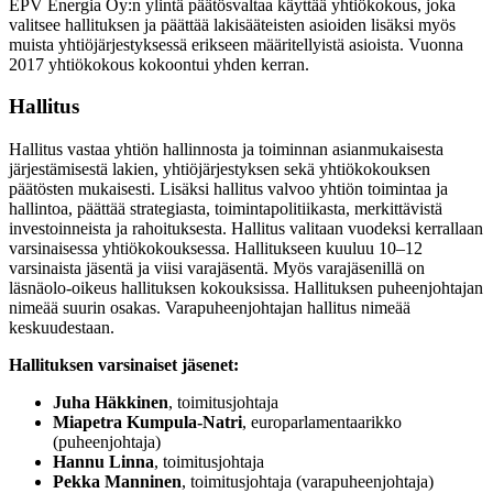
EPV Energia Oy:n ylintä päätösvaltaa käyttää yhtiökokous, joka
valitsee hallituksen ja päättää lakisääteisten asioiden lisäksi myös
muista yhtiöjärjestyksessä erikseen määritellyistä asioista. Vuonna
2017 yhtiökokous kokoontui yhden kerran.
Hallitus
Hallitus vastaa yhtiön hallinnosta ja toiminnan asianmukaisesta
järjestämisestä lakien, yhtiöjärjestyksen sekä yhtiökokouksen
päätösten mukaisesti. Lisäksi hallitus valvoo yhtiön toimintaa ja
hallintoa, päättää strategiasta, toimintapolitiikasta, merkittävistä
investoinneista ja rahoituksesta. Hallitus valitaan vuodeksi kerrallaan
varsinaisessa yhtiökokouksessa. Hallitukseen kuuluu 10–12
varsinaista jäsentä ja viisi varajäsentä. Myös varajäsenillä on
läsnäolo-oikeus hallituksen kokouksissa. Hallituksen puheenjohtajan
nimeää suurin osakas. Varapuheenjohtajan hallitus nimeää
keskuudestaan.
Hallituksen varsinaiset jäsenet:
Juha Häkkinen
, toimitusjohtaja
Miapetra Kumpula-Natri
, europarlamentaarikko
(puheenjohtaja)
Hannu Linna
, toimitusjohtaja
Pekka Manninen
, toimitusjohtaja (varapuheenjohtaja)