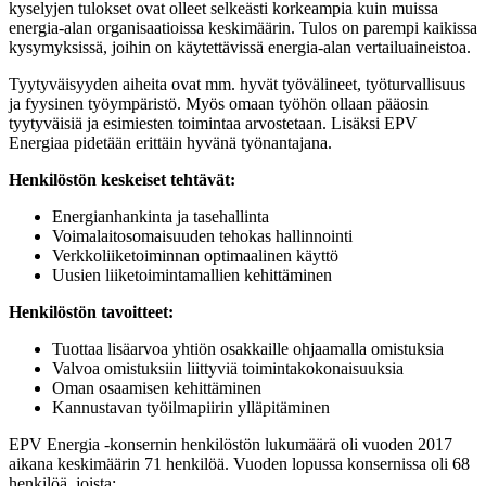
kyselyjen tulokset ovat olleet selkeästi korkeampia kuin muissa
energia-alan organisaatioissa keskimäärin. Tulos on parempi kaikissa
kysymyksissä, joihin on käytettävissä energia-alan vertailuaineistoa.
Tyytyväisyyden aiheita ovat mm. hyvät työvälineet, työturvallisuus
ja fyysinen työympäristö. Myös omaan työhön ollaan pääosin
tyytyväisiä ja esimiesten toimintaa arvostetaan. Lisäksi EPV
Energiaa pidetään erittäin hyvänä työnantajana.
Henkilöstön keskeiset tehtävät:
Energianhankinta ja tasehallinta
Voimalaitosomaisuuden tehokas hallinnointi
Verkkoliiketoiminnan optimaalinen käyttö
Uusien liiketoimintamallien kehittäminen
Henkilöstön tavoitteet:
Tuottaa lisäarvoa yhtiön osakkaille ohjaamalla omistuksia
Valvoa omistuksiin liittyviä toimintakokonaisuuksia
Oman osaamisen kehittäminen
Kannustavan työilmapiirin ylläpitäminen
EPV Energia -konsernin henkilöstön lukumäärä oli vuoden 2017
aikana keskimäärin 71 henkilöä. Vuoden lopussa konsernissa oli 68
henkilöä, joista: