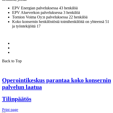
EPV Energian palveluksessa 43 henkilöä
EPV Alueverkon palveluksessa 3 henkilöä
Tornion Voima Oy:n palveluksessa 22 henkilöä
Koko konsernin henkilöstöstä toimihenkilöitä on yhteensä 51
ja työntekijöitä 17
Back to Top
Operointikeskus parantaa koko konsernin
palvelun laatua
Tilinpäätös
Print page