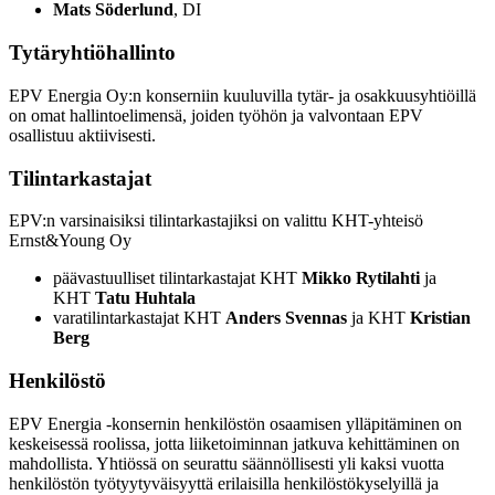
Mats Söderlund
, DI
Tytäryhtiöhallinto
EPV Energia Oy:n konserniin kuuluvilla tytär- ja osakkuusyhtiöillä
on omat hallintoelimensä, joiden työhön ja valvontaan EPV
osallistuu aktiivisesti.
Tilintarkastajat
EPV:n varsinaisiksi tilintarkastajiksi on valittu KHT-yhteisö
Ernst&Young Oy
päävastuulliset tilintarkastajat KHT
Mikko Rytilahti
ja
KHT
Tatu Huhtala
varatilintarkastajat KHT
Anders Svennas
ja KHT
Kristian
Berg
Henkilöstö
EPV Energia -konsernin henkilöstön osaamisen ylläpitäminen on
keskeisessä roolissa, jotta liiketoiminnan jatkuva kehittäminen on
mahdollista. Yhtiössä on seurattu säännöllisesti yli kaksi vuotta
henkilöstön työtyytyväisyyttä erilaisilla henkilöstökyselyillä ja